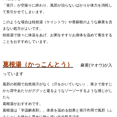
「発汗」が空振りに終わり、風邪が治らないばかりか体力を消耗し
て長引かせてしまいます。
このような場合は桂枝湯（ケイシトウ）や香蘇散のような麻黄を含
まない処方がよいです。
桂枝湯で徐々に体温をあげ、お粥をすすりお身体を温めて養生する
ことをおすすめしています。
葛根湯（かっこんとう）
麻黄(マオウ)が入
っています
風邪の初期で自然発汗がなく（汗をかいていない）、寒さで首すじ
から背中あたりがググッと凝るようなゾーゾーするような感じがし
たら
葛根湯がおすすめです。
葛根湯は「辛温解表剤」。体表を温める効果と発汗作用で風邪（ふ
うじゃ）を体から早めに外へ追い出す処方です。