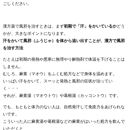
ごしください。
漢方薬で風邪を治すときは、まず
初期で「汗」をかいているか
どう
かが、大きなポイントになります。
汗をかいて風邪（ふうじゃ）を体から追い出すことが、漢方で風邪
を治す方法
たとえば初期の発熱や悪寒に無理やり解熱剤で体温を下げることは
しません。
むしろ、麻黄（マオウ）をふくむ処方などで身体を温めます。
いっぱい汗をかいて、スーッと発熱と風邪の症状が治ってい
く・・・
それが、麻黄湯（マオウトウ）や葛根湯（カッコントウ）です。
でも、もともと体力のない人は、自然発汗して免疫力をあげられな
いです。
こういった人に麻黄湯や葛根湯などの麻黄がはいった処方を飲んで
いただくと