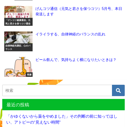
げんコツ通信（元気と若さを保つコツ）5月号、本日
発送します
「ゲンコツ健康通信」元
気と若さを保つコツ通信
イライラする、自律神経のバランスの乱れ
自律神経失調症、心のバ
ランス
ビール飲んで、気持ちよく横になりたいときは？
胃腸
最近の投稿
「かゆくないから薬をやめました」その判断の前に知ってほし
い、アトピーの“見えない時間”