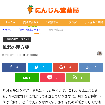
ホームへ
交通アクセス
ご相談方法
ブログ
よくあるご質問
ホーム
「風邪の養生」ポイント
風邪の漢方薬
「風邪の養生」ポイント
風邪の漢方薬
2018年11月16日
2019年4月23日
0
0
0
0
LINE
0
0
11月も半ばをすぎ、朝晩はぐっと冷えます。これから慌ただしさ
も、年の瀬の日々に向かって加速していきますね。風邪など体調不
良は「疲れ」と「冷え」が原因です。疲れをためず暖かくしてお過