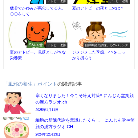
アトピー改善
アトピー改善
猛暑でかゆみが悪化してる人、
夏のアトピーの落とし穴は？
〇〇をして
アトピー改善
自律神経失調症、心のバランス
夏のアトピー、見落としがちな
ジメジメした季節、○○をしっ
栄養素
かり摂ろう
「風邪の養生」ポイント
の関連記事
寒くなりました！今こそ冷え対策‼️ にんじん堂笑顔
の漢方ラジオ.ch
2025年1月11日
細胞の新陳代謝を意識したくらし にんじん堂🥕笑
顔の漢方ラジオ.CH
2024年12月13日