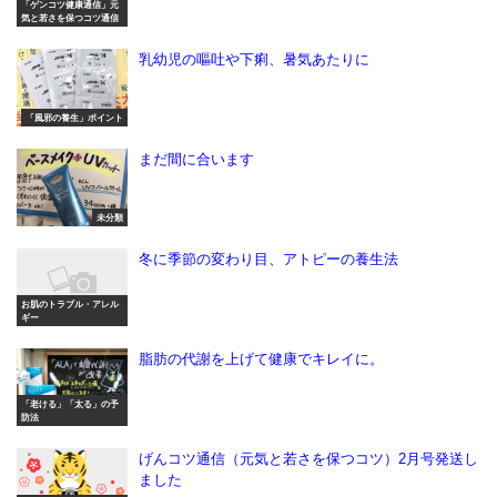
「ゲンコツ健康通信」元
気と若さを保つコツ通信
乳幼児の嘔吐や下痢、暑気あたりに
「風邪の養生」ポイント
まだ間に合います
未分類
冬に季節の変わり目、アトピーの養生法
お肌のトラブル・アレル
ギー
脂肪の代謝を上げて健康でキレイに。
「老ける」「太る」の予
防法
げんコツ通信（元気と若さを保つコツ）2月号発送し
ました