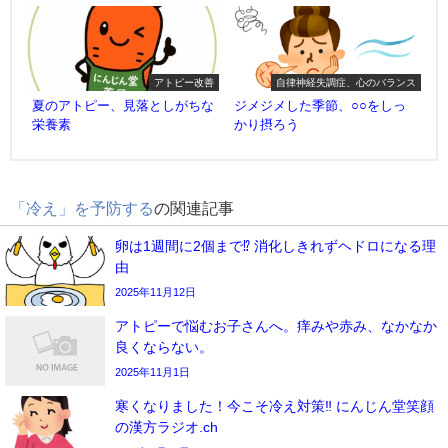
アトピー改善
自律神経失調症、心のバランス
夏のアトピー、見落としがちな
ジメジメした季節、○○をしっ
栄養素
かり摂ろう
「冷え」を予防する
の関連記事
卵は1週間に2個まで⁉ 消化しきれずヘドロになる理
由
2025年11月12日
アトピーで悩むお子さんへ。痒みや赤み、なかなか
良くならない。
2025年11月1日
寒くなりました！今こそ冷え対策‼️ にんじん堂笑顔
の漢方ラジオ.ch