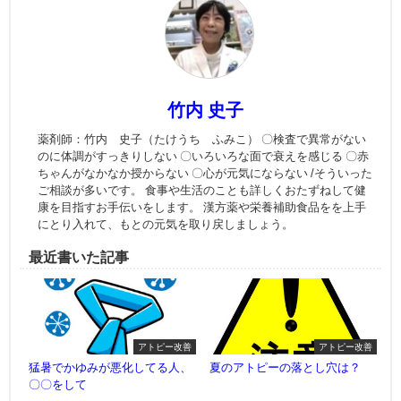
竹内 史子
薬剤師：竹内 史子（たけうち ふみこ） 〇検査で異常がない
のに体調がすっきりしない 〇いろいろな面で衰えを感じる 〇赤
ちゃんがなかなか授からない 〇心が元気にならない /そういった
ご相談が多いです。 食事や生活のことも詳しくおたずねして健
康を目指すお手伝いをします。 漢方薬や栄養補助食品をを上手
にとり入れて、もとの元気を取り戻しましょう。
最近書いた記事
アトピー改善
アトピー改善
猛暑でかゆみが悪化してる人、
夏のアトピーの落とし穴は？
〇〇をして