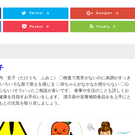
Twitter
Google+
0
0
Pocket
Feedly
0
0
子
内 史子（たけうち ふみこ） 〇検査で異常がないのに体調がすっき
〇いろいろな面で衰えを感じる 〇赤ちゃんがなかなか授からない 〇心
らない /そういったご相談が多いです。 食事や生活のことも詳しくお
健康を目指すお手伝いをします。 漢方薬や栄養補助食品をを上手にと
もとの元気を取り戻しましょう。