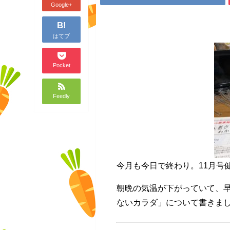
Google+
B!
はてブ
Pocket
Feedly
今月も今日で終わり。11月号
朝晩の気温が下がっていて、
ないカラダ」について書きま