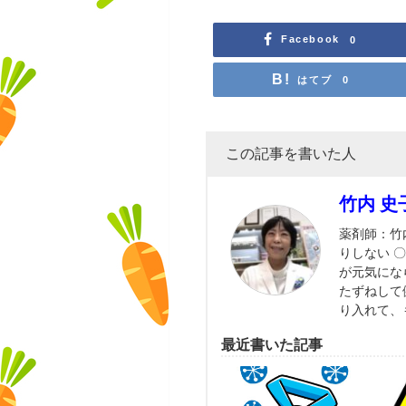
Facebook
0
はてブ
0
この記事を書いた人
竹内 史
薬剤師：竹
りしない 
が元気にな
たずねして
り入れて、
最近書いた記事