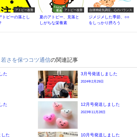
アトピー改善
アトピー改善
自律神経失調症、心のバランス
アトピーの落とし
夏のアトピー、見落と
ジメジメした季節、○○
？
しがちな栄養素
をしっかり摂ろう
と若さを保つコツ通信
の関連記事
した
3月号発送しました
2024年2月29日
した
12月号発送しました
2023年11月28日
ました
10月号発送しました