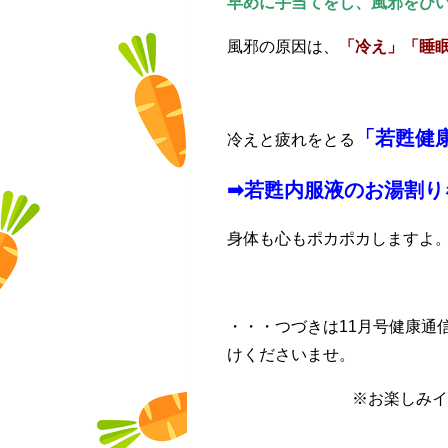
早めに手当てをし、風邪をひ
風邪の原因は、
「冷え」「睡
「若甦健
冷えと疲れをとる
➡若甦内服液のお湯割り
身体も心もポカポカしますよ
・・・つづきは11月号健康通
けくださいませ。
※お楽しみイ