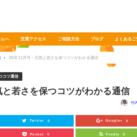
ームへ
交通アクセス
ご相談方法
ブログ
よくあるご
信
2018.11月号・元気と若さを保つコツがわかる通信
つコツ通信
・元気と若さを保つコツがわかる通信
竹
Twitter
Google+
0
0
Pocket
Feedly
0
0