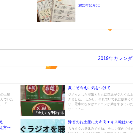
2023年10月8日
2019年カレン
夏こそ冷えに気をつけて
空の土曜
ジメっとした湿気とともに気温がぐんぐん
読んでいた
きました。 しかし、それでいて夜は肌寒く
「...
り、電車のなかはエアコンが効きすぎてい
り・・・...
「冷え」を予防する
え
帰省のお土産にカキ肉エキス粒はい
え方〜
もうすぐお盆休みですね。 先にご案内ですが