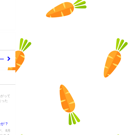
ダー
上がって
なった
た
かが？
、 8月