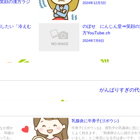
ん堂笑顔の漢方ラジ
2024年12月3日
消したい「冷えむ
のぼせ にんじん堂🥕笑顔の
方YouTube.ch
2024年7月6日
がんばりすぎの代
乳腺炎に牛蒡子(ゴボウシ)
なか授か
牛蒡子(ゴボウシ)は、授乳中の乳腺炎に煎じ
 35歳か
とよく効きます。 「助産師さんに紹介され
てお...
いました」とご来店になる方は多いです。 ゴボ