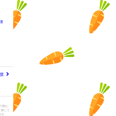
漢
償
て飲む
て探して
...