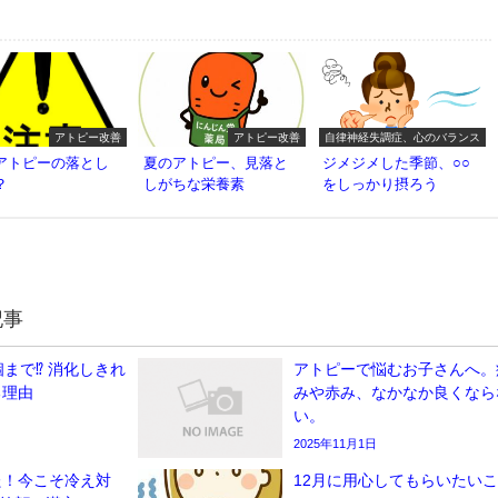
アトピー改善
アトピー改善
自律神経失調症、心のバランス
アトピーの落とし
夏のアトピー、見落と
ジメジメした季節、○○
？
しがちな栄養素
をしっかり摂ろう
記事
個まで⁉ 消化しきれ
アトピーで悩むお子さんへ。
る理由
みや赤み、なかなか良くなら
い。
2025年11月1日
た！今こそ冷え対
12月に用心してもらいたい