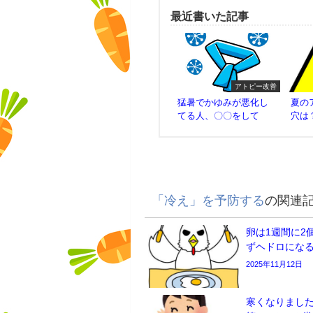
最近書いた記事
アトピー改善
猛暑でかゆみが悪化し
夏の
てる人、〇〇をして
穴は
「冷え」を予防する
の関連
卵は1週間に2
ずヘドロにな
2025年11月12日
寒くなりまし