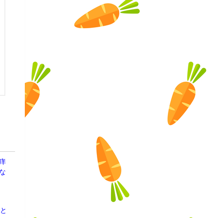
痒
な
こと