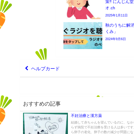
策‼️ にんじ
オ.ch
2025年1月11日
秋のうちに解
くみ」
2024年9月6日
ヘルプカード
おすすめの記事
不妊治療と漢方薬
結婚して赤ちゃんを望んでいるのに、なか
らず病院で不妊治療を受ける人は多いです。
ら卵子の老化、卵子の数の減少が問題になっ