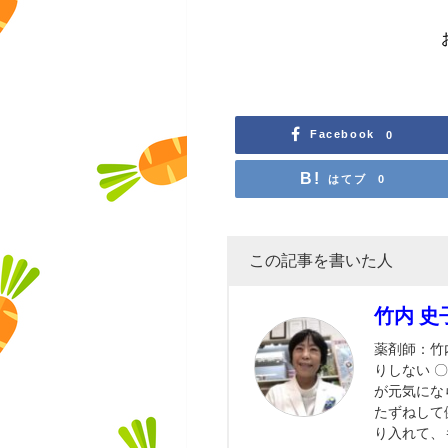
Facebook
0
はてブ
0
この記事を書いた人
竹内 史
薬剤師：竹
りしない 
が元気にな
たずねして
り入れて、