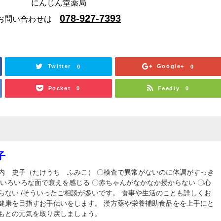
にんじん堂薬局
078-927-7393
お問い合わせは
Twitter
Google+
0
0
Pocket
Feedly
0
0
子
内 史子（たけうち ふみこ） 〇検査で異常がないのに体調がすっき
〇いろいろな面で衰えを感じる 〇赤ちゃんがなかなか授からない 〇心
らない /そういったご相談が多いです。 食事や生活のことも詳しくお
健康を目指すお手伝いをします。 漢方薬や栄養補助食品をを上手にと
もとの元気を取り戻しましょう。