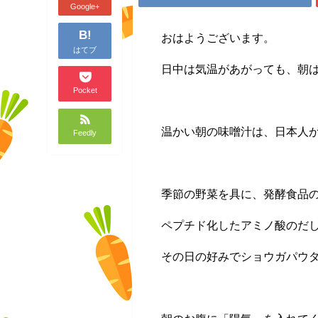
Google+
B!
おはようございます。
はてブ
日中は気温があがっても、朝
Pocket
温かい朝の味噌汁は、日本人
Feedly
季節の野菜を具に、発酵食品
ペプチド化したアミノ酸のだ
その日の好みでショウガパウ