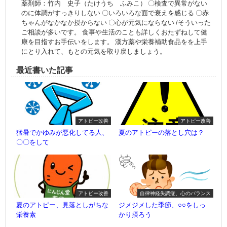
薬剤師：竹内 史子（たけうち ふみこ） 〇検査で異常がない
のに体調がすっきりしない 〇いろいろな面で衰えを感じる 〇赤
ちゃんがなかなか授からない 〇心が元気にならない /そういった
ご相談が多いです。 食事や生活のことも詳しくおたずねして健
康を目指すお手伝いをします。 漢方薬や栄養補助食品をを上手
にとり入れて、もとの元気を取り戻しましょう。
最近書いた記事
アトピー改善
アトピー改善
猛暑でかゆみが悪化してる人、
夏のアトピーの落とし穴は？
〇〇をして
アトピー改善
自律神経失調症、心のバランス
夏のアトピー、見落としがちな
ジメジメした季節、○○をしっ
栄養素
かり摂ろう