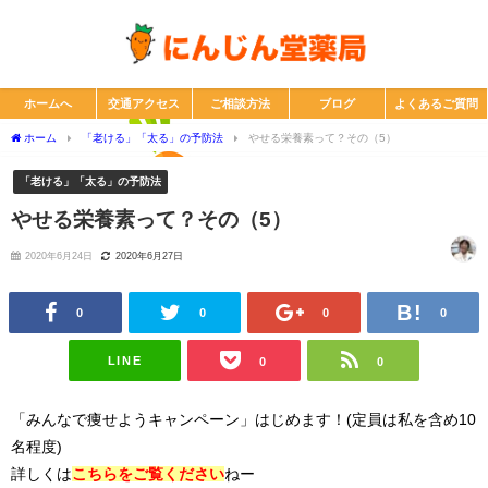
ホームへ
交通アクセス
ご相談方法
ブログ
よくあるご質問
ホーム
「老ける」「太る」の予防法
やせる栄養素って？その（5）
「老ける」「太る」の予防法
やせる栄養素って？その（5）
2020年6月24日
2020年6月27日
0
0
0
0
LINE
0
0
「みんなで痩せようキャンペーン」はじめます！(定員は私を含め10
名程度)
詳しくは
こちらをご覧ください
ねー