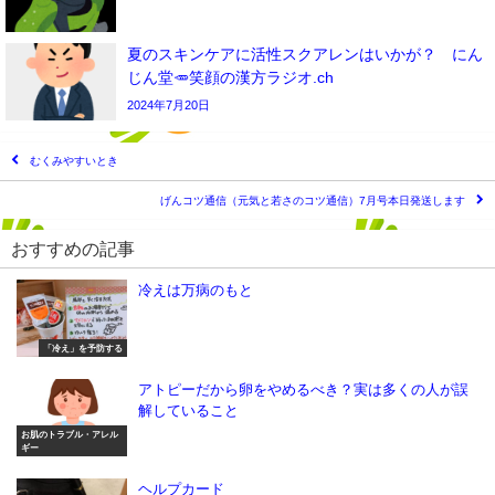
夏のスキンケアに活性スクアレンはいかが？ にん
じん堂🥕笑顔の漢方ラジオ.ch
2024年7月20日
むくみやすいとき
げんコツ通信（元気と若さのコツ通信）7月号本日発送します
おすすめの記事
冷えは万病のもと
「冷え」を予防する
アトピーだから卵をやめるべき？実は多くの人が誤
解していること
お肌のトラブル・アレル
ギー
ヘルプカード