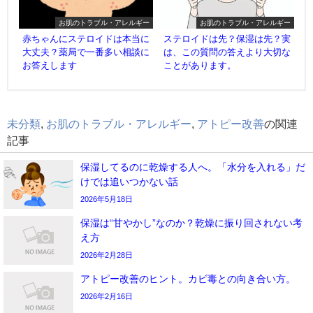
お肌のトラブル・アレルギー
お肌のトラブル・アレルギー
赤ちゃんにステロイドは本当に
ステロイドは先？保湿は先？実
大丈夫？薬局で一番多い相談に
は、この質問の答えより大切な
お答えします
ことがあります。
未分類
,
お肌のトラブル・アレルギー
,
アトピー改善
の関連
記事
保湿してるのに乾燥する人へ。「水分を入れる」だ
けでは追いつかない話
2026年5月18日
保湿は“甘やかし”なのか？乾燥に振り回されない考
え方
2026年2月28日
アトピー改善のヒント。カビ毒との向き合い方。
2026年2月16日