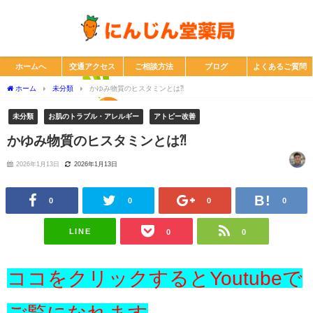
ホームへ
交通アクセス
ご相談方法
ブログ
よくあるご質問
ホーム
未分類
かゆみ物質のヒスタミンとは⁈
未分類
お肌のトラブル・アレルギー
アトピー改善
かゆみ物質のヒスタミンとは⁈
2026年1月13日
2026年1月13日
0
0
0
0
LINE
0
0
ココをクリックするとYoutubeで
ご覧になれます