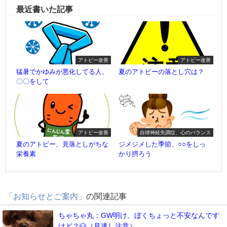
最近書いた記事
アトピー改善
アトピー改善
猛暑でかゆみが悪化してる人、
夏のアトピーの落とし穴は？
〇〇をして
アトピー改善
自律神経失調症、心のバランス
夏のアトピー、見落としがちな
ジメジメした季節、○○をしっ
栄養素
かり摂ろう
「お知らせとご案内」
の関連記事
ちゃちゃ丸：GW明け、ぼくちょっと不安なんです
けど？🐶（見逃し注意）