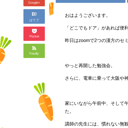
Google+
B!
おはようございます。
はてブ
「どこでもドア」があれば便
Pocket
昨日はzoomで2つの漢方の
Feedly
やっと再開した勉強会。
さらに、電車に乗って大阪や
家にいながら午前中、そして
た。
講師の先生には、慣れない無