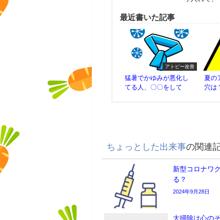
最近書いた記事
アトピー改善
猛暑でかゆみが悪化し
夏の
てる人、〇〇をして
穴は
ちょっとした出来事
の関連
新型コロナワ
る？
2024年9月28日
大掃除は心の