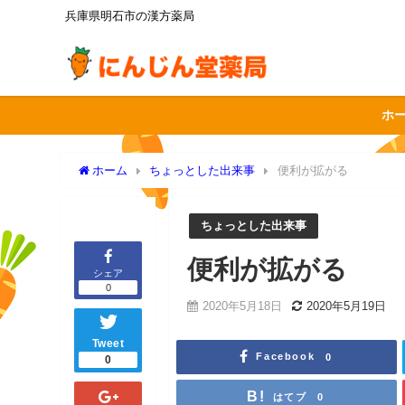
兵庫県明石市の漢方薬局
ホ
ホーム
ちょっとした出来事
便利が拡がる
ちょっとした出来事
便利が拡がる
シェア
0
2020年5月18日
2020年5月19日
Tweet
Facebook
0
0
はてブ
0