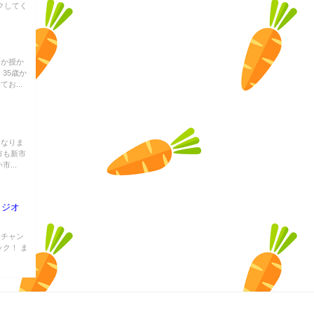
ックしてく
なか授か
35歳か
お...
になりま
市も新市
...
ラジオ
オチャン
ク！ ま