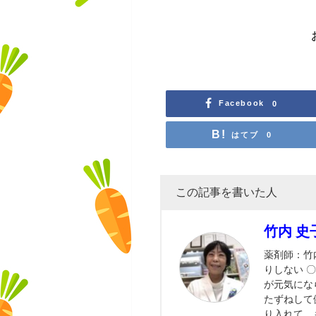
Facebook
0
はてブ
0
この記事を書いた人
竹内 史
薬剤師：竹
りしない 
が元気にな
たずねして
り入れて、