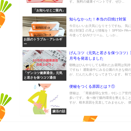
す。 無料の健康イベントです、ぜひ...
「お知らせとご案内」
知らなかった！本当の日焼け対策
今日もいいお天気になりそうですね。 気
焼け対策】の耳より情報を！ SPF50+ PA++
今使ってるUVクリーム、しっか...
お肌のトラブル・アレルギ
ー
げんコツ（元気と若さを保つコツ）
月号を発送しました
朝晩はひんやりしても晴れたお昼間は気持
ですね！ 通勤途中にみる公園の大きな樹
「ゲンコツ健康通信」元気
が、だんだん赤くなってきています。 秋ですね
と若さを保つコツ通信
便秘をつくる原因とは？①
便秘は、「胃腸虚弱な女性」や[シニア世
多いです。 食べ物で腸内環境を整えるこ
すが、根本原因を見直してみませんか。 便秘
腸活の話