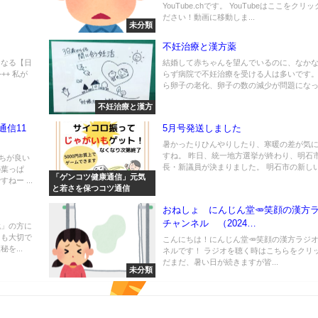
YouTube.chです。 YouTubeはここをクリ
ださい！動画に移動しま...
未分類
不妊治療と漢方薬
になる【日
結婚して赤ちゃんを望んでいるのに、なか
++ 私が
らず病院で不妊治療を受ける人は多いです。 
ら卵子の老化、卵子の数の減少が問題になって
不妊治療と漢方
通信11
5月号発送しました
暑かったりひんやりしたり、寒暖の差が気
すね。 昨日、統一地方選挙が終わり、明石
ちが良い
長・新議員が決まりました。 明石市の新しい市
の葉っぱ
「ゲンコツ健康通信」元気
ー ...
と若さを保つコツ通信
おねしょ にんじん堂🥕笑顔の漢方
チャンネル （2024…
代」の方に
とも大切で
こんにちは！にんじん堂🥕笑顔の漢方ラジ
を...
ネルです！ ラジオを聴く時はこちらをクリッ
だまだ、暑い日が続きますが皆...
未分類