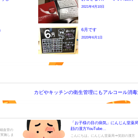
2021年4月10日
ね
6月です
2020年6月1日
カビやキッチンの衛生管理にもアルコール消毒
「お子様の目の病気」にんじん堂薬局
顔の漢方YouTube…
毛細血管の
を実施しま
こんにちは。にんじん堂薬局🥕笑顔の漢方