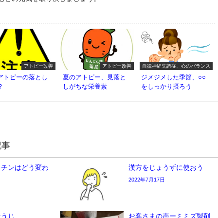
アトピー改善
アトピー改善
自律神経失調症、心のバランス
アトピーの落とし
夏のアトピー、見落と
ジメジメした季節、○○
？
しがちな栄養素
をしっかり摂ろう
記事
クチンはどう変わ
漢方をじょうずに使おう
2022年7月17日
そうじ
お客さまの声ーミミズ製剤