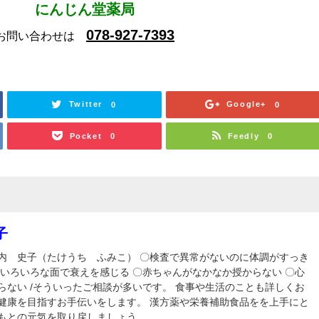
にんじん堂薬局
078-927-7393
お問い合わせは
Twitter
Google+
0
0
Pocket
Feedly
0
0
子
内 史子（たけうち ふみこ） 〇検査で異常がないのに体調がすっき
〇いろいろな面で衰えを感じる 〇赤ちゃんがなかなか授からない 〇心
らない /そういったご相談が多いです。 食事や生活のことも詳しくお
健康を目指すお手伝いをします。 漢方薬や栄養補助食品をを上手にと
もとの元気を取り戻しましょう。