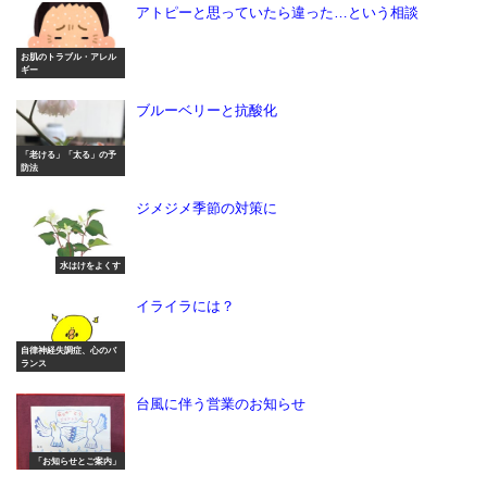
アトピーと思っていたら違った…という相談
お肌のトラブル・アレル
ギー
ブルーベリーと抗酸化
「老ける」「太る」の予
防法
ジメジメ季節の対策に
水はけをよくす
イライラには？
自律神経失調症、心のバ
ランス
台風に伴う営業のお知らせ
「お知らせとご案内」