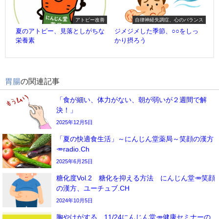
アトピー改善
自律神経失調症、心のバランス
夏のアトピー、見落としがちな
ジメジメした季節、○○をしっ
栄養素
かり摂ろう
胃腸
の関連記事
「食が細い、体力がない、朝が弱いが２週間で解
決！」
2025年12月5日
「夏の快適食生活」～にんじん堂薬局～笑顔の漢方
🥕radio.Ch
2025年6月25日
糖化度Vol.2 糖化を抑える方法 にんじん堂🥕笑顔
の漢方、ユーチュブ.CH
2024年10月5日
胸やけがする 11/24にんじん堂🥕健康セミナーの