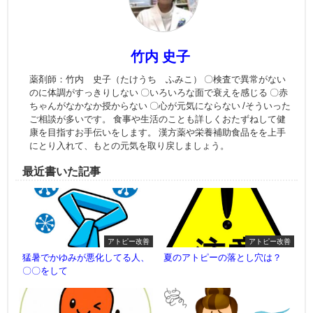
竹内 史子
薬剤師：竹内 史子（たけうち ふみこ） 〇検査で異常がない
のに体調がすっきりしない 〇いろいろな面で衰えを感じる 〇赤
ちゃんがなかなか授からない 〇心が元気にならない /そういった
ご相談が多いです。 食事や生活のことも詳しくおたずねして健
康を目指すお手伝いをします。 漢方薬や栄養補助食品をを上手
にとり入れて、もとの元気を取り戻しましょう。
最近書いた記事
アトピー改善
アトピー改善
猛暑でかゆみが悪化してる人、
夏のアトピーの落とし穴は？
〇〇をして