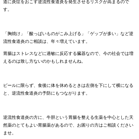
道に炎症をおこす逆流性食道炎を発生させるリスクが高まるので
す。
「
胸焼け
」「
酸っぱいものがこみ上げる
」「
ゲップが多い
」など
逆
流性食道炎のご相談は、年々増えています。
胃腸はストレスなどに過敏に反応する臓器なので、今の社会では増
えるのは致し方ないのかもしれませんね。
ビールに限らず、食後に体を休めるときは左側を下にして横になる
と、逆流性食道炎の予防にもつながります。
逆流性食道炎の方に、
牛胆
という
胃腸を整える生薬
を中心とした
天
然薬のとてもよい胃腸薬があるので、お困りの方はご相談ください
ませ。