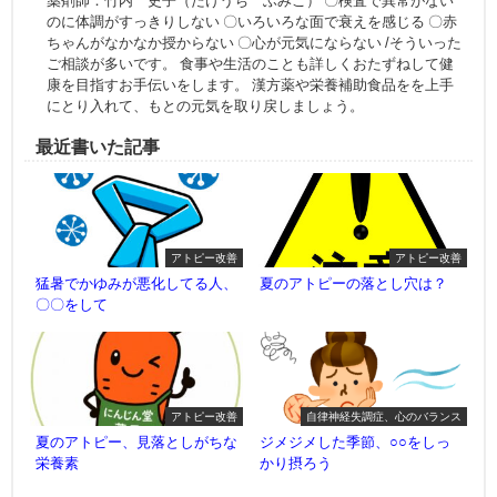
薬剤師：竹内 史子（たけうち ふみこ） 〇検査で異常がない
のに体調がすっきりしない 〇いろいろな面で衰えを感じる 〇赤
ちゃんがなかなか授からない 〇心が元気にならない /そういった
ご相談が多いです。 食事や生活のことも詳しくおたずねして健
康を目指すお手伝いをします。 漢方薬や栄養補助食品をを上手
にとり入れて、もとの元気を取り戻しましょう。
最近書いた記事
アトピー改善
アトピー改善
猛暑でかゆみが悪化してる人、
夏のアトピーの落とし穴は？
〇〇をして
アトピー改善
自律神経失調症、心のバランス
夏のアトピー、見落としがちな
ジメジメした季節、○○をしっ
栄養素
かり摂ろう