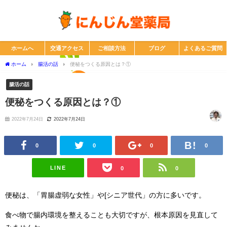
ホームへ
交通アクセス
ご相談方法
ブログ
よくあるご質問
ホーム
腸活の話
便秘をつくる原因とは？①
腸活の話
便秘をつくる原因とは？①
2022年7月24日
2022年7月24日
0
0
0
0
LINE
0
0
便秘は、「胃腸虚弱な女性」や[シニア世代」の方に多いです。
食べ物で腸内環境を整えることも大切ですが、根本原因を見直して