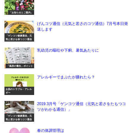
「お知らせとご案内」
げんコツ通信（元気と若さのコツ通信）7月号本日発
送します
「ゲンコツ健康通信」元
気と若さを保つコツ通信
乳幼児の嘔吐や下痢、暑気あたりに
「風邪の養生」ポイント
アレルギーでまぶたが腫れたら？
お肌のトラブル・アレル
ギー
2019.3月号「ゲンコツ通信（元気と若さをたもつコ
ツがわかる通信）」
「ゲンコツ健康通信」元
気と若さを保つコツ通信
春の体調管理は