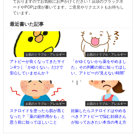
ておりますのでお気軽にお声かけください！店頭のブラックボ
ードやPOPは僕が書いてます。ご意見やリクエストもお待ちし
ています。
最近書いた記事
お肌のトラブル・アレルギー
お肌のトラブル・アレルギー
アトピーが良くなってきたサイ
「かゆくないから薬をやめまし
ン4つ｜「かゆくない」だけで
た」その判断の前に知ってほし
安心していませんか？
い、アトピーの“見えない時間”
お肌のトラブル・アレルギー
お肌のトラブル・アレルギー
ステロイドを塗ったら肌が黒く
妊娠したらステロイドはやめる
なった？「薬の副作用かも」と
べき？アトピーで悩む妊婦さん
思う前に知ってほしいこと
が知っておきたい本当の考え方