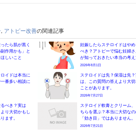
ー
,
アトピー改善
の関連記事
塗ったら肌が黒く
妊娠したらステロイドはやめ
の副作用かも」と
べき？アトピーで悩む妊婦さ
てほしいこと
が知っておきたい本当の考え
2026年8月1日
テロイドは本当に
ステロイドは先？保湿は先？
で一番多い相談に
は、この質問の答えより大切
ことがあります。
2026年7月27日
塗るべき？実は
ステロイド軟膏とクリーム、
」より大切かもし
ちらを選ぶ？本当に大切なの
あります。
「効き目」ではありません。
2026年7月21日