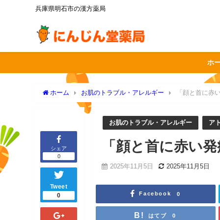
兵庫県明石市の漢方薬局
ホ
ホーム
お肌のトラブル・アレルギー
「顔と首に赤
お肌のトラブル・アレルギー
ア
「顔と首に赤い発
シェア
0
2025年11月5日
2025年11月5日
Tweet
Facebook
0
0
はてブ
0