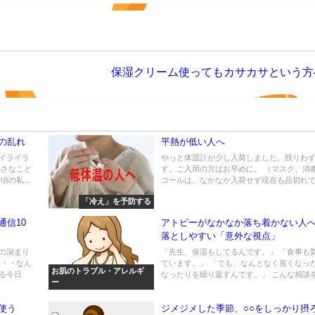
保湿クリーム使ってもカサカサという方
の乱れ
平熱が低い人へ
イライラ
やっと体温計が少し入荷しました。残りわ
小さなこと
す。ご入用の方はお早めに。 （マスク、消
の私...
コールは、なかなか入荷せず現在も品切れです）
「冷え」を予防する
通信10
アトピーがなかなか落ち着かない人
落としやすい「意外な視点」
の深まり
「先生、保湿もしてるんです。」 「食事も
・・・なん
ています。」 「でも、なんとなく良くなっ
お肌のトラブル・アレルギ
る今日
なったりを繰り返すんです。」 こんな相談を受
ー
使う
ジメジメした季節、○○をしっかり摂