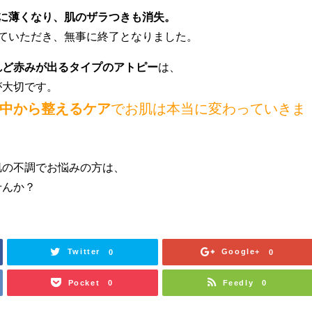
急に薄くなり、肌のザラつきも消失。
けていただき、無事に終了となりました。
れど赤みが出るタイプのアトピー
は、
が大切です。
中から整えるケア
でお肌は本当に変わっていきま
肌の不調でお悩みの方は、
せんか？
Twitter
Google+
0
0
Pocket
Feedly
0
0