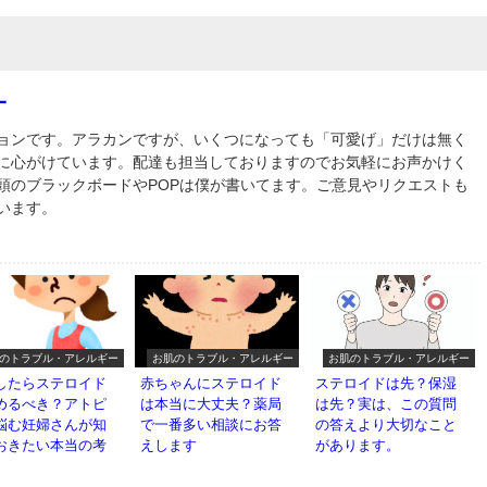
一
ョンです。アラカンですが、いくつになっても「可愛げ」だけは無く
に心がけています。配達も担当しておりますのでお気軽にお声かけく
頭のブラックボードやPOPは僕が書いてます。ご意見やリクエストも
います。
のトラブル・アレルギー
お肌のトラブル・アレルギー
お肌のトラブル・アレルギー
したらステロイド
赤ちゃんにステロイド
ステロイドは先？保湿
めるべき？アトピ
は本当に大丈夫？薬局
は先？実は、この質問
悩む妊婦さんが知
で一番多い相談にお答
の答えより大切なこと
おきたい本当の考
えします
があります。