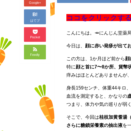
Google+
B!
ココをクリックすると
はてブ
こんにちは。🥕にんじん堂薬
Pocket
今日は、
顔に赤い発疹が出てお
Feedly
この方は、1か月ほど前から
顔
特に
顔と首に7〜8か所、貨幣
痒みはほとんどありませんが
身長159センチ、体重44キロ、
血流を測定すると、かなりの
つまり、体力や気の巡りが弱
そこで、今回は
桂枝加黄耆湯
さらに糖鎖栄養素の抽出液
を