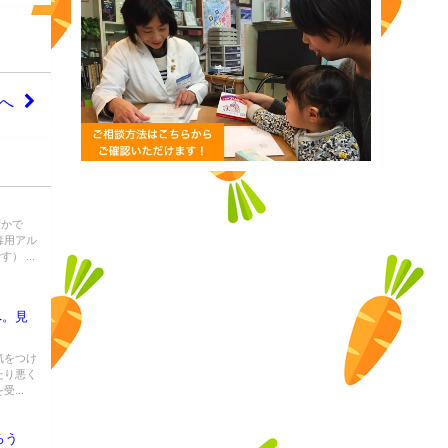
へ
ずかで
毒用アル
 ...
へ。見
気をつけ
たり悪く
...
ろう