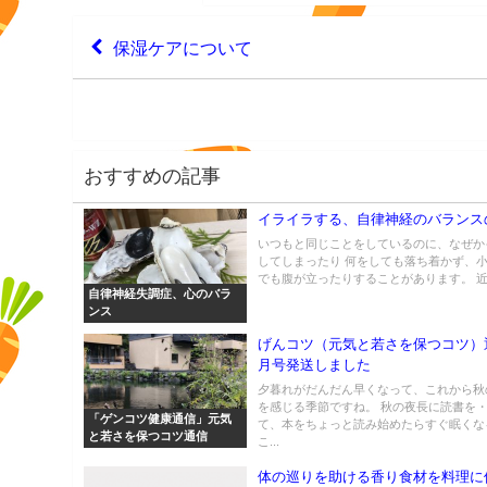
保湿ケアについて
おすすめの記事
イライラする、自律神経のバランス
いつもと同じことをしているのに、なぜか
してしまったり 何をしても落ち着かず、
でも腹が立ったりすることがあります。 近頃
自律神経失調症、心のバラ
ンス
げんコツ（元気と若さを保つコツ）
月号発送しました
夕暮れがだんだん早くなって、これから秋
を感じる季節ですね。 秋の夜長に読書を
「ゲンコツ健康通信」元気
て、本をちょっと読み始めたらすぐ眠くな
と若さを保つコツ通信
こ...
体の巡りを助ける香り食材を料理に