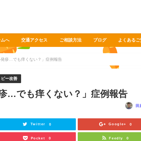
ームへ
交通アクセス
ご相談方法
ブログ
よくあるご
い発疹…でも痒くない？」症例報告
トピー改善
疹…でも痒くない？」症例報告
田
Twitter
Google+
0
0
Pocket
Feedly
0
0