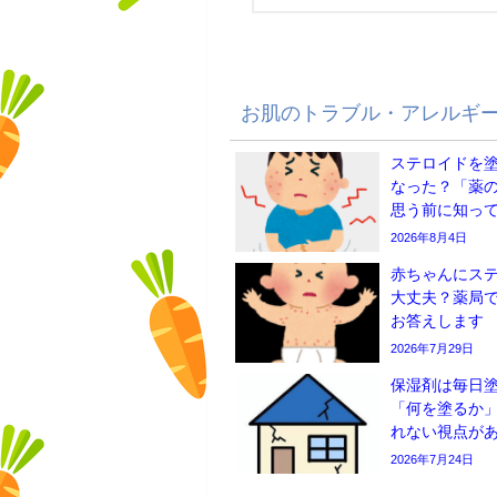
お肌のトラブル・アレルギ
ステロイドを
なった？「薬
思う前に知っ
2026年8月4日
赤ちゃんにス
大丈夫？薬局
お答えします
2026年7月29日
保湿剤は毎日
「何を塗るか
れない視点が
2026年7月24日