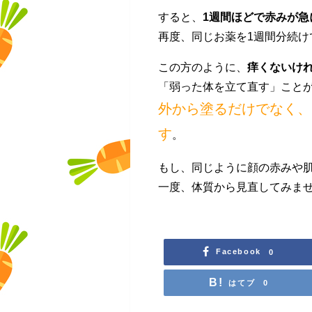
すると、
1週間ほどで赤みが
再度、同じお薬を1週間分続
この方のように、
痒くないけ
「弱った体を立て直す」こと
外から塗るだけでなく、
す
。
もし、同じように顔の赤みや
一度、体質から見直してみま
Facebook
0
はてブ
0