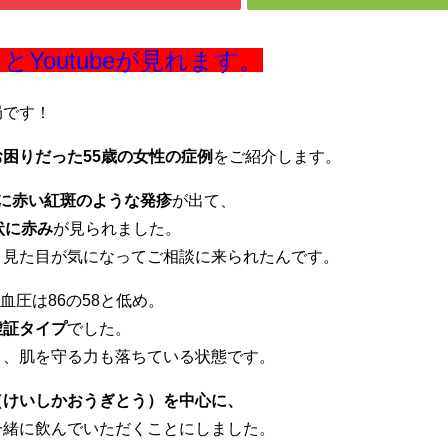
Youtubeが見れます。
局です！
困りだった55歳の女性の症例
をご紹介します。
に赤い紅斑のような発疹
が出て、
状に赤み
が見られました。
、見た目が気になってご相談に来られたんです。
血圧は86の58と低め。
虚証タイプ
でした。
く、肌を守る力も落ちている状態です。
（けいしかおうぎとう）を中心に、
一緒に飲んでいただくことにしました。