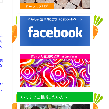
る
ん
方
実
な
ど
は
いますぐご相談したい方へ