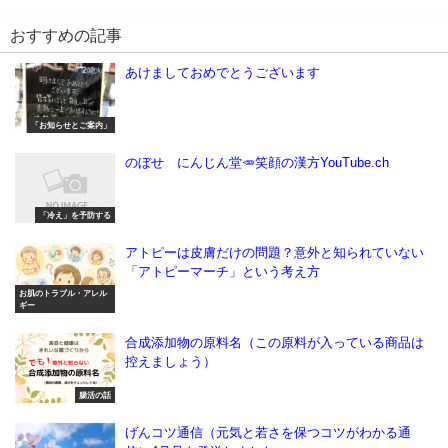
おすすめの記事
あけましておめでとうございます
「お知らせとご案内」
のぼせ にんじん堂🥕笑顔の漢方YouTube.ch
「冷え」を予防する
アトピーは皮膚だけの問題？意外と知られていない
「アトピーマーチ」という考え方
お肌のトラブル・アレル
ギー
合成添加物の原料名（この原料が入っている商品は
控えましょう）
腸活の話
げんコツ通信（元気と若さを保つコツがわかる通