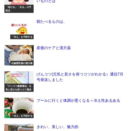
いものとは
「老ける」「太る」の予
防法
朝たべるものは、
「冷え」を予防する
産後のケアと漢方薬
妊娠授乳期の漢方薬
げんコツ(元気と若さを保つコツがわかる）通信7月
号発送しました
「ゲンコツ健康通信」元
気と若さを保つコツ通信
プールに行くと体調が悪くなる＜冷え性あるある
「冷え」を予防する
きれい、美しい、魅力的