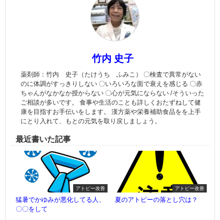
竹内 史子
薬剤師：竹内 史子（たけうち ふみこ） 〇検査で異常がない
のに体調がすっきりしない 〇いろいろな面で衰えを感じる 〇赤
ちゃんがなかなか授からない 〇心が元気にならない /そういった
ご相談が多いです。 食事や生活のことも詳しくおたずねして健
康を目指すお手伝いをします。 漢方薬や栄養補助食品をを上手
にとり入れて、もとの元気を取り戻しましょう。
最近書いた記事
アトピー改善
アトピー改善
猛暑でかゆみが悪化してる人、
夏のアトピーの落とし穴は？
〇〇をして