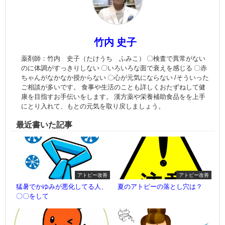
竹内 史子
薬剤師：竹内 史子（たけうち ふみこ） 〇検査で異常がない
のに体調がすっきりしない 〇いろいろな面で衰えを感じる 〇赤
ちゃんがなかなか授からない 〇心が元気にならない /そういった
ご相談が多いです。 食事や生活のことも詳しくおたずねして健
康を目指すお手伝いをします。 漢方薬や栄養補助食品をを上手
にとり入れて、もとの元気を取り戻しましょう。
最近書いた記事
アトピー改善
アトピー改善
猛暑でかゆみが悪化してる人、
夏のアトピーの落とし穴は？
〇〇をして