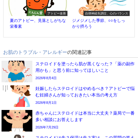
アトピー改善
自律神経失調症、心のバランス
夏のアトピー、見落としがちな
ジメジメした季節、○○をしっ
栄養素
かり摂ろう
お肌のトラブル・アレルギー
の関連記事
ステロイドを塗ったら肌が黒くなった？「薬の副作
用かも」と思う前に知ってほしいこと
2026年8月4日
妊娠したらステロイドはやめるべき？アトピーで悩
む妊婦さんが知っておきたい本当の考え方
2026年8月1日
赤ちゃんにステロイドは本当に大丈夫？薬局で一番
多い相談にお答えします
2026年7月29日
ステロイドは先？保湿は先？実は、この質問の答え